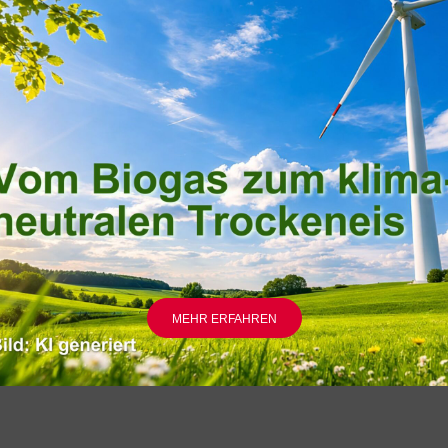
nd ein Nebenprodukt der Industrie. Es entsteht in einer speziellen At
O2 wird. Aus dem gefrorenen „Kohlensäureschnee“ pressen wir das
wir eines der besten Kühl- und Reinigungsprodukte her. Sie können da
 über das Formular mit uns in Kontakt oder rufen Sie uns auch gerne
MEHR ERFAHREN