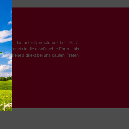
mosphäre, das unter Normaldruck bei -78 °C
 Trockeneis in die gewünschte Form – als
s Trockeneis direkt bei uns kaufen. Treten
 an.