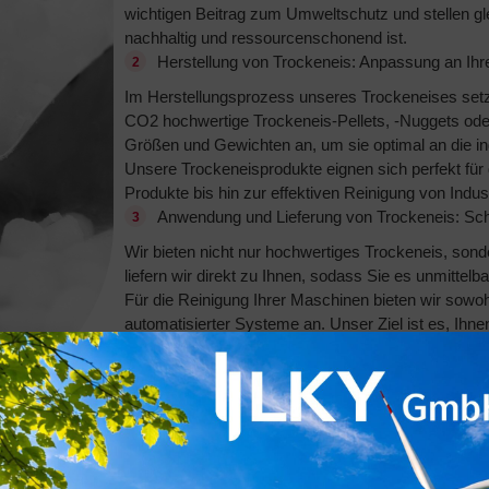
wichtigen Beitrag zum Umweltschutz und stellen gle
nachhaltig und ressourcenschonend ist.
Herstellung von Trockeneis: Anpassung an Ihr
Im Herstellungsprozess unseres Trockeneises setz
CO2 hochwertige Trockeneis-Pellets, -Nuggets oder 
Größen und Gewichten an, um sie optimal an die i
Unsere Trockeneisprodukte eignen sich perfekt für
Produkte bis hin zur effektiven Reinigung von Indus
Anwendung und Lieferung von Trockeneis: Schnel
Wir bieten nicht nur hochwertiges Trockeneis, so
liefern wir direkt zu Ihnen, sodass Sie es unmittel
Für die Reinigung Ihrer Maschinen bieten wir sowoh
automatisierter Systeme an. Unser Ziel ist es, Ihnen
bieten, der genau auf Ihre Bedürfnisse zugeschnitt
vereinfachen.