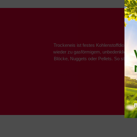
Trockeneis ist festes Kohlenstoffdioxid u
wieder zu gasförmigem, unbedenklichem C
Blöcke, Nuggets oder Pellets. So stellen 
Sie
WEITER ZU DEN TROCKENEISFORMEN